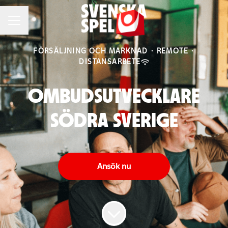
KARRIÄRMENY
FÖRSÄLJNING OCH MARKNAD
·
REMOTE
·
DISTANSARBETE
OMBUDSUTVECKLARE
SÖDRA SVERIGE
Ansök nu