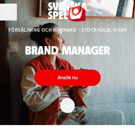
KARRIÄRMENY
FÖRSÄLJNING OCH MARKNAD
·
STOCKHOLM, VISBY
BRAND MANAGER
Ansök nu