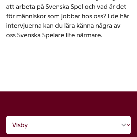
att arbeta på Svenska Spel och vad är det
för människor som jobbar hos oss? I de här
intervjuerna kan du lära känna några av
oss Svenska Spelare lite närmare.
Eric Winblad, Tjänsteansvarig
Axel Lyckberg, Dataanalytiker
Karin Granath,
Tillsammans & Spelansvar
och spelansvarsspecialist
Hållbarhetsspecialist