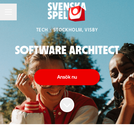
KARRIÄRMENY
TECH
·
STOCKHOLM, VISBY
SOFTWARE ARCHITECT
Ansök nu