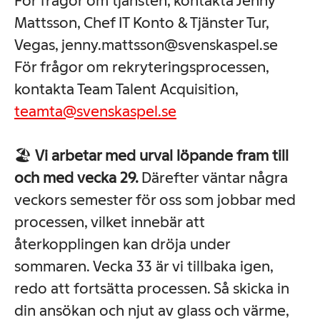
För frågor om tjänsten, kontakta Jenny
Mattsson,
Chef IT Konto & Tjänster Tur,
Vegas
, jenny.mattsson@svenskaspel.se
För frågor om rekryteringsprocessen,
kontakta Team Talent Acquisition,
teamta@svenskaspel.se
🏖️
Vi arbetar med urval löpande fram till
och med vecka 29.
Därefter väntar några
veckors semester för oss som jobbar med
processen, vilket innebär att
återkopplingen kan dröja under
sommaren. Vecka 33 är vi tillbaka igen,
redo att fortsätta processen. Så skicka in
din ansökan och njut av glass och värme,