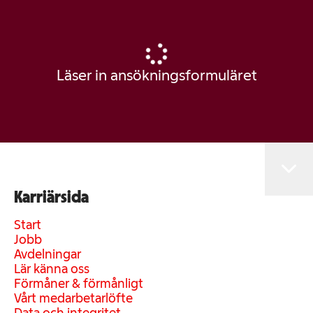
Läser in ansökningsformuläret
Karriärsida
Start
Jobb
Avdelningar
Lär känna oss
Förmåner & förmånligt
Vårt medarbetarlöfte