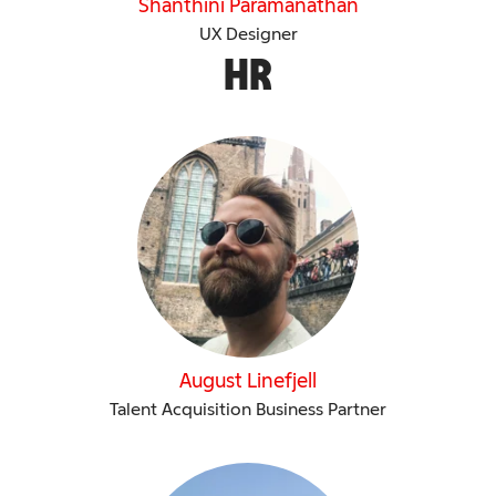
Shanthini Paramanathan
UX Designer
HR
August Linefjell
Talent Acquisition Business Partner